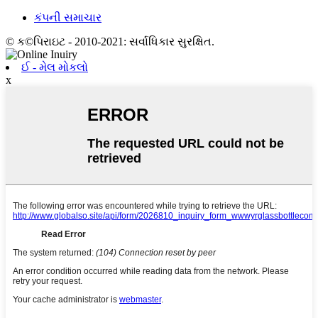
કંપની સમાચાર
© ક©પિરાઇટ - 2010-2021: સર્વાધિકાર સુરક્ષિત.
ઈ - મેલ મોકલો
x