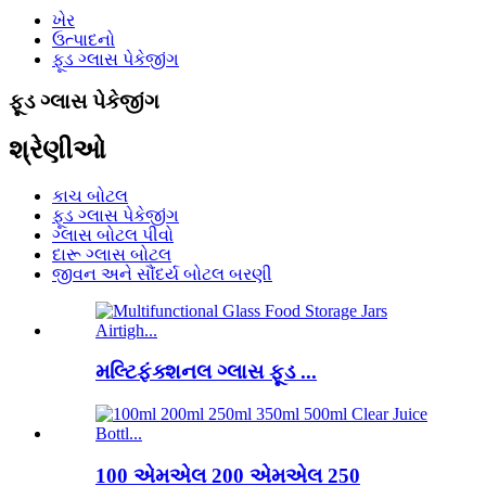
ખેર
ઉત્પાદનો
ફૂડ ગ્લાસ પેકેજીંગ
ફૂડ ગ્લાસ પેકેજીંગ
શ્રેણીઓ
કાચ બોટલ
ફૂડ ગ્લાસ પેકેજીંગ
ગ્લાસ બોટલ પીવો
દારૂ ગ્લાસ બોટલ
જીવન અને સૌંદર્ય બોટલ બરણી
મલ્ટિફંક્શનલ ગ્લાસ ફૂડ ...
100 એમએલ 200 એમએલ 250