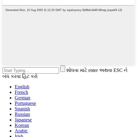
શોધવા માટે enter અથવા ESC ને
બંધ કરવા હિટ કરો
English
French
German
Portuguese
Spanish
Russian
Japanese
Korean
Arabic
Irish