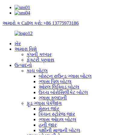
અમારો ક Callલ કરો: +86 13775973186
ખેર
અમારા વિશે
કંપની કલ્ચર
ફેક્ટરી પ્રવાસ
ઉત્પાદનો
કાચ બોટલ
બોસ્ટન રાઉન્ડ ગ્લાસ બોટલ
ગ્લાસ પિલ બોટલ
ઓરલ લિક્વિડ બોટલ
ઉચ્ચ બોરોસિલીકેટ બોટલ
ગ્લાસ ફૂલદાની
ફૂડ ગ્લાસ પેકેજીંગ
મેસન જાર
કિચન સ્ટોરેજ જાર
ગ્લાસ ઓઇલ બોટલ
હની જાર
પક્ષીની માળાની બોટલ