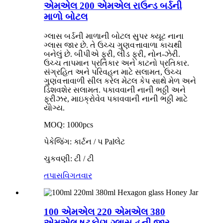
એમએલ 200 એમએલ રાઉન્ડ બર્ડની
માળો બોટલ
ગ્લાસ બર્ડની માળાની બોટલ સુપર ક્યૂટ નાના
ગ્લાસ જાર છે. તે ઉચ્ચ ગુણવત્તાવાળા કાચથી
બનેલું છે. બીપીએ ફ્રી, લીડ ફ્રી, નોન-ઝેરી.
ઉચ્ચ તાપમાન પ્રતિકાર અને કાટનો પ્રતિકાર.
સંગ્રહિત અને પરિવહન માટે સલામત, ઉચ્ચ
ગુણવત્તાવાળી સીલ કરેલ મેટલ કેપ સાથે મેળ અને
ડિશવશેર સલામત. પકાવવાની નાની ભઠ્ઠી અને
ફ્રીઝર, માઇક્રોવેવ પકાવવાની નાની ભઠ્ઠી માટે
યોગ્ય.
MOQ: 1000pcs
પેકેજિંગ: કાર્ટન / પ Palલેટ
ચુકવણી: ટી / ટી
તપાસ
વિગતવાર
100 એમએલ 220 એમએલ 380
એમએલ ષટ્કોણ ગ્લાસ હની જાર