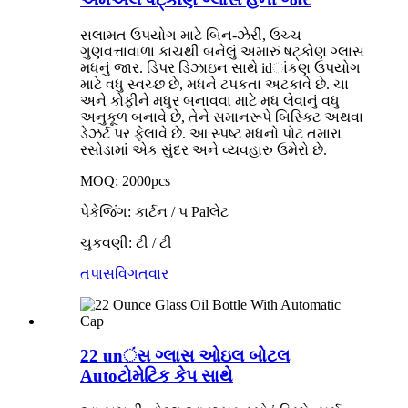
સલામત ઉપયોગ માટે બિન-ઝેરી, ઉચ્ચ
ગુણવત્તાવાળા કાચથી બનેલું અમારું ષટ્કોણ ગ્લાસ
મધનું જાર. ડિપર ડિઝાઇન સાથે idાંકણ ઉપયોગ
માટે વધુ સ્વચ્છ છે, મધને ટપકતા અટકાવે છે. ચા
અને કોફીને મધુર બનાવવા માટે મધ લેવાનું વધુ
અનુકૂળ બનાવે છે, તેને સમાનરૂપે બિસ્કિટ અથવા
ડેઝર્ટ પર ફેલાવે છે. આ સ્પષ્ટ મધનો પોટ તમારા
રસોડામાં એક સુંદર અને વ્યવહારુ ઉમેરો છે.
MOQ: 2000pcs
પેકેજિંગ: કાર્ટન / પ Palલેટ
ચુકવણી: ટી / ટી
તપાસ
વિગતવાર
22 unંસ ગ્લાસ ઓઇલ બોટલ
Autoટોમેટિક કેપ સાથે