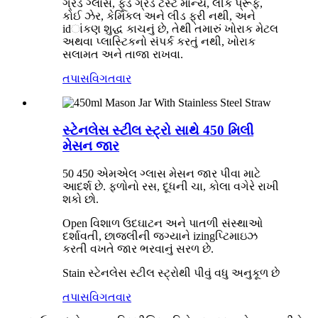
ગ્રેડ ગ્લાસ, ફૂડ ગ્રેડ ટેસ્ટ માન્ય, લીક પ્રૂફ,
કોઈ ઝેર, કેમિકલ અને લીડ ફ્રી નથી, અને
idાંકણ શુદ્ધ કાચનું છે, તેથી તમારું ખોરાક મેટલ
અથવા પ્લાસ્ટિકનો સંપર્ક કરતું નથી, ખોરાક
સલામત અને તાજા રાખવા.
તપાસ
વિગતવાર
સ્ટેનલેસ સ્ટીલ સ્ટ્રો સાથે 450 મિલી
મેસન જાર
50 450 એમએલ ગ્લાસ મેસન જાર પીવા માટે
આદર્શ છે. ફળોનો રસ, દૂધની ચા, કોલા વગેરે રાખી
શકો છો.
Open વિશાળ ઉદઘાટન અને પાતળી સંસ્થાઓ
દર્શાવતી, છાજલીની જગ્યાને izingપ્ટિમાઇઝ
કરતી વખતે જાર ભરવાનું સરળ છે.
Stain સ્ટેનલેસ સ્ટીલ સ્ટ્રોથી પીવું વધુ અનુકૂળ છે
તપાસ
વિગતવાર