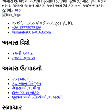
અમારા ઉત્પાદનો અથવા પ્રિસીલિસ્ટ વિશે પૂછપરછ માટે, કૃપા કરીને
તમારું ઇમેઇલ અમને મોકલો અને અમે 24 કલાકની અંદર સંપર્કમાં
રહીશું.
તપાસ
ઝુઝોઉ યાનરુ કોમર્સ અને ટ્રેડ કું., લિ.
+86 13775973186
yrsmsales001@163.com
અમારા વિશે
કંપની કલ્ચર
ફેક્ટરી પ્રવાસ
અમારા ઉત્પાદનો
કાચ બોટલ
ફૂડ ગ્લાસ પેકેજીંગ
ગ્લાસ બોટલ પીવો
દારૂ ગ્લાસ બોટલ
જીવન અને સૌંદર્ય બોટલ બરણી
સમાચાર