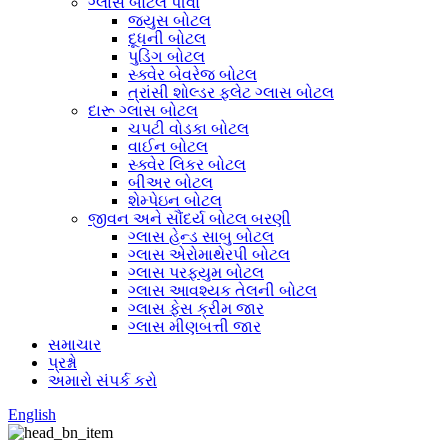
ગ્લાસ બોટલ પીવો
જ્યુસ બોટલ
દૂધની બોટલ
પુડિંગ બોટલ
સ્ક્વેર બેવરેજ બોટલ
ત્રાંસી શોલ્ડર ફ્લેટ ગ્લાસ બોટલ
દારૂ ગ્લાસ બોટલ
ચપટી વોડકા બોટલ
વાઈન બોટલ
સ્ક્વેર લિકર બોટલ
બીઅર બોટલ
શેમ્પેઇન બોટલ
જીવન અને સૌંદર્ય બોટલ બરણી
ગ્લાસ હેન્ડ સાબુ બોટલ
ગ્લાસ એરોમાથેરપી બોટલ
ગ્લાસ પરફ્યુમ બોટલ
ગ્લાસ આવશ્યક તેલની બોટલ
ગ્લાસ ફેસ ક્રીમ જાર
ગ્લાસ મીણબત્તી જાર
સમાચાર
પ્રશ્નો
અમારો સંપર્ક કરો
English