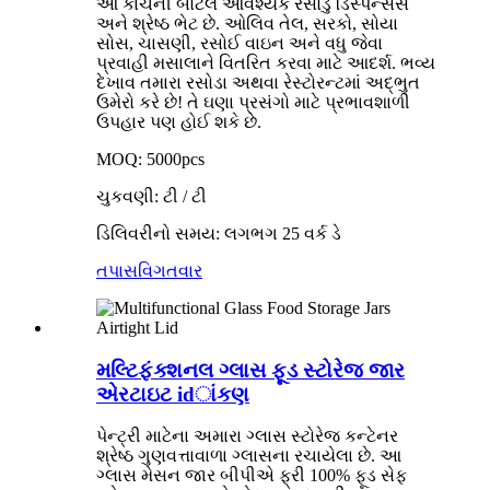
આ કાચની બોટલ આવશ્યક રસોડું ડિસ્પેન્સર્સ
અને શ્રેષ્ઠ ભેટ છે. ઓલિવ તેલ, સરકો, સોયા
સોસ, ચાસણી, રસોઈ વાઇન અને વધુ જેવા
પ્રવાહી મસાલાને વિતરિત કરવા માટે આદર્શ. ભવ્ય
દેખાવ તમારા રસોડા અથવા રેસ્ટોરન્ટમાં અદ્ભુત
ઉમેરો કરે છે! તે ઘણા પ્રસંગો માટે પ્રભાવશાળી
ઉપહાર પણ હોઈ શકે છે.
MOQ: 5000pcs
ચુકવણી: ટી / ટી
ડિલિવરીનો સમય: લગભગ 25 વર્ક ડે
તપાસ
વિગતવાર
મલ્ટિફંક્શનલ ગ્લાસ ફૂડ સ્ટોરેજ જાર
એરટાઇટ idાંકણ
પેન્ટ્રી માટેના અમારા ગ્લાસ સ્ટોરેજ કન્ટેનર
શ્રેષ્ઠ ગુણવત્તાવાળા ગ્લાસના રચાયેલા છે. આ
ગ્લાસ મેસન જાર બીપીએ ફ્રી 100% ફૂડ સેફ