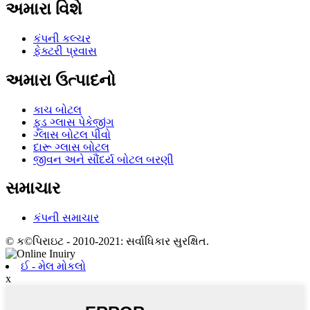
અમારા વિશે
કંપની કલ્ચર
ફેક્ટરી પ્રવાસ
અમારા ઉત્પાદનો
કાચ બોટલ
ફૂડ ગ્લાસ પેકેજીંગ
ગ્લાસ બોટલ પીવો
દારૂ ગ્લાસ બોટલ
જીવન અને સૌંદર્ય બોટલ બરણી
સમાચાર
કંપની સમાચાર
© ક©પિરાઇટ - 2010-2021: સર્વાધિકાર સુરક્ષિત.
ઈ - મેલ મોકલો
x