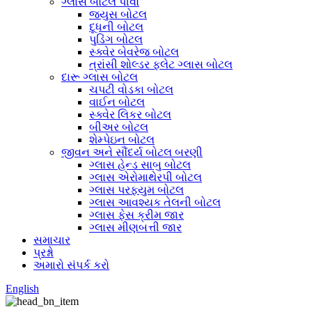
ગ્લાસ બોટલ પીવો
જ્યુસ બોટલ
દૂધની બોટલ
પુડિંગ બોટલ
સ્ક્વેર બેવરેજ બોટલ
ત્રાંસી શોલ્ડર ફ્લેટ ગ્લાસ બોટલ
દારૂ ગ્લાસ બોટલ
ચપટી વોડકા બોટલ
વાઈન બોટલ
સ્ક્વેર લિકર બોટલ
બીઅર બોટલ
શેમ્પેઇન બોટલ
જીવન અને સૌંદર્ય બોટલ બરણી
ગ્લાસ હેન્ડ સાબુ બોટલ
ગ્લાસ એરોમાથેરપી બોટલ
ગ્લાસ પરફ્યુમ બોટલ
ગ્લાસ આવશ્યક તેલની બોટલ
ગ્લાસ ફેસ ક્રીમ જાર
ગ્લાસ મીણબત્તી જાર
સમાચાર
પ્રશ્નો
અમારો સંપર્ક કરો
English