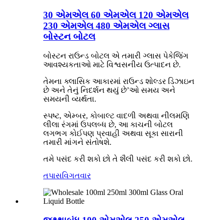
30 એમએલ 60 એમએલ 120 એમએલ
230 એમએલ 480 એમએલ ગ્લાસ
બોસ્ટન બોટલ
બોસ્ટન રાઉન્ડ બોટલ એ તમારી ગ્લાસ પેકેજિંગ
આવશ્યકતાઓ માટે વિશ્વસનીય ઉત્પાદન છે.
તેમના ક્લાસિક આકારમાં રાઉન્ડ શોલ્ડર ડિઝાઇન
છે અને તેનું નિદર્શન થયું છે
’
ઓ સમય અને
સમયની વ્યર્થતા.
સ્પષ્ટ, એમ્બર, કોબાલ્ટ વાદળી અથવા નીલમણિ
લીલા રંગમાં ઉપલબ્ધ છે, આ કાચની બોટલ
લગભગ કોઈપણ પ્રવાહી અથવા સૂકા સારાની
તમારી માંગને સંતોષશે.
તમે પસંદ કરી શકો છો તે શૈલી પસંદ કરી શકો છો.
તપાસ
વિગતવાર