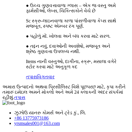
● ઉચ્ચ ગુણવત્તાવાળા ગ્લાસ – એક જ વસ્તુ અમે
ફાર્મસીઓ, લેબ્સ, ચિકિત્સકોને વેચે છે
Sc સ્ક્રુ-લાઇનવાળા કાળા પાંસળીવાળા કેપ્સ સાથે
મજબૂત, સ્પષ્ટ એમ્બર રંગ પૂર્ણ.
● પહોળું મોં. ખોલવા અને બંધ કરવા માટે સરળ.
● તદ્દન નવું, દવાઓની અવશેષો, મજબૂત અને
શ્રેષ્ઠ ગુણવત્તા ઉપલબ્ધ નથી.
Items નાની વસ્તુઓ, દાગીના, સ્ક્રૂ, મસાલા વગેરે
સ્ટોર કરવા માટે અનુકૂળ કદ
તપાસ
વિગતવાર
અમારા ઉત્પાદનો અથવા પ્રિસીલિસ્ટ વિશે પૂછપરછ માટે, કૃપા કરીને
તમારું ઇમેઇલ અમને મોકલો અને અમે 24 કલાકની અંદર સંપર્કમાં
રહીશું.
તપાસ
ઝુઝોઉ યાનરુ કોમર્સ અને ટ્રેડ કું., લિ.
+86 13775973186
yrsmsales001@163.com