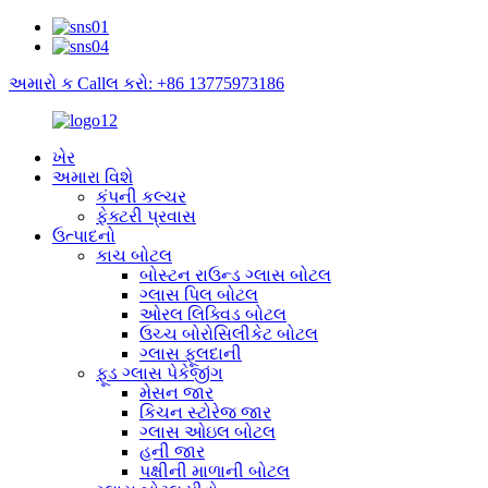
અમારો ક Callલ કરો: +86 13775973186
ખેર
અમારા વિશે
કંપની કલ્ચર
ફેક્ટરી પ્રવાસ
ઉત્પાદનો
કાચ બોટલ
બોસ્ટન રાઉન્ડ ગ્લાસ બોટલ
ગ્લાસ પિલ બોટલ
ઓરલ લિક્વિડ બોટલ
ઉચ્ચ બોરોસિલીકેટ બોટલ
ગ્લાસ ફૂલદાની
ફૂડ ગ્લાસ પેકેજીંગ
મેસન જાર
કિચન સ્ટોરેજ જાર
ગ્લાસ ઓઇલ બોટલ
હની જાર
પક્ષીની માળાની બોટલ