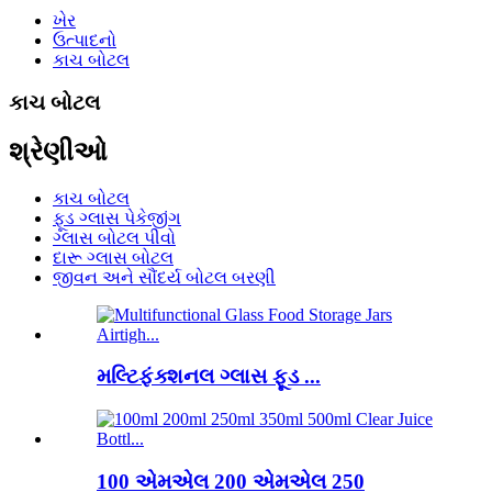
ખેર
ઉત્પાદનો
કાચ બોટલ
કાચ બોટલ
શ્રેણીઓ
કાચ બોટલ
ફૂડ ગ્લાસ પેકેજીંગ
ગ્લાસ બોટલ પીવો
દારૂ ગ્લાસ બોટલ
જીવન અને સૌંદર્ય બોટલ બરણી
મલ્ટિફંક્શનલ ગ્લાસ ફૂડ ...
100 એમએલ 200 એમએલ 250