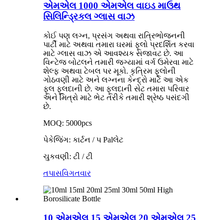
એમએલ 1000 એમએલ વાઇડ માઉથ
સિલિન્ડ્રિકલ ગ્લાસ વાઝ
કોઈ પણ લગ્ન, પ્રસંગ અથવા રાત્રિભોજનની
પાર્ટી માટે અથવા તમારા ઘરમાં ફૂલો પ્રદર્શિત કરવા
માટે ગ્લાસ વાઝ એ આવશ્યક સજાવટ છે. આ
વિન્ટેજ બોટલને તમારી જગ્યામાં વર્ગ ઉમેરવા માટે
શેલ્ફ અથવા ટેબલ પર મૂકો. કૃત્રિમ ફૂલોની
ગોઠવણી માટે અને લગ્નના કેન્દ્રો માટે આ એક
ફૂલ ફૂલદાની છે. આ ફૂલદાની સેટ તમારા પરિવાર
અને મિત્રો માટે ભેટ તરીકે તમારી શ્રેષ્ઠ પસંદગી
છે.
MOQ: 5000pcs
પેકેજિંગ: કાર્ટન / પ Palલેટ
ચુકવણી: ટી / ટી
તપાસ
વિગતવાર
10 એમએલ 15 એમએલ 20 એમએલ 25