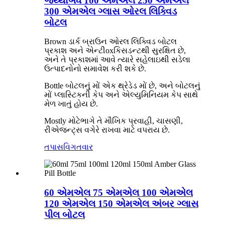
જથ્થાબંધ 100 એમએલ 250 એમએલ
300 એમએલ ગ્લાસ ઓરલ લિક્વિડ
બોટલ
Brown ડાર્ક બ્રાઉન ઓરલ લિક્વિડ બોટલ
પ્રકાશ અને એન્ટીoxકિસડન્ટથી સુરક્ષિત છે,
અને તે પ્રકાશમાં આવે ત્યારે સહેલાઇથી સડેલા
ઉત્પાદનોનો સમાવેશ કરી શકે છે.
Bottle બોટલનું મોં એક થ્રેડેડ મોં છે, અને બોટલનું
મોં પ્લાસ્ટિકની કેપ અને એલ્યુમિનિયમ કેપ સાથે
મેળ ખાતું હોય છે.
Mostly મોટેભાગે તે મૌખિક પ્રવાહી, ચાસણી,
રીએજન્ટ્સ વગેરે રાખવા માટે વપરાય છે.
તપાસ
વિગતવાર
60 એમએલ 75 એમએલ 100 એમએલ
120 એમએલ 150 એમએલ અંબર ગ્લાસ
પીલ બોટલ