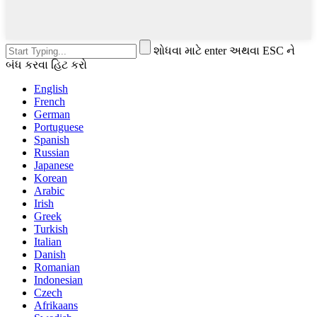
શોધવા માટે enter અથવા ESC ને
બંધ કરવા હિટ કરો
English
French
German
Portuguese
Spanish
Russian
Japanese
Korean
Arabic
Irish
Greek
Turkish
Italian
Danish
Romanian
Indonesian
Czech
Afrikaans