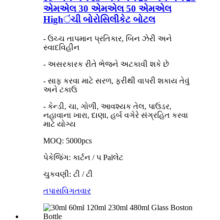
એમએલ 30 એમએલ 50 એમએલ
Highંચી બોરોસિલીકેટ બોટલ
- ઉચ્ચ તાપમાન પ્રતિકાર, બિન ઝેરી અને
સ્વાદવિહીન
- અસરકારક રીતે ભેજને અટકાવી શકે છે
- સાફ કરવા માટે સરળ, ફરીથી વાપરી શકાય તેવું
અને ટકાઉ
- કેન્ડી, ચા, ગોળી, આવશ્યક તેલ, પાઉડર,
નહાવાના ખારા, દાણા, હર્બ વગેરે સંગ્રહિત કરવા
માટે યોગ્ય
MOQ: 5000pcs
પેકેજિંગ: કાર્ટન / પ Palલેટ
ચુકવણી: ટી / ટી
તપાસ
વિગતવાર